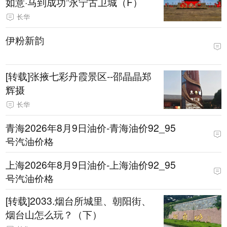
如意·马到成功”永宁古卫城（F）
长华
伊粉新韵
[转载]张掖七彩丹霞景区--邵晶晶郑
辉摄
长华
青海2026年8月9日油价-青海油价92_95
号汽油价格
上海2026年8月9日油价-上海油价92_95
号汽油价格
[转载]2033.烟台所城里、朝阳街、
烟台山怎么玩？（下）