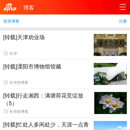
博客
登录博客
注册
[转载]天津劝业场
长华
[转载]溧阳市博物馆馆藏
长华的博客
[转载]行走湘西：满塘荷花竞绽放
（5）
长华的博客
[转载]忙处人多闲处少，天涯一点青