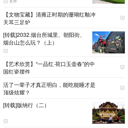
长华
【文物宝藏】清雍正时期的珊瑚红釉冲
天耳三足炉
[转载]2032.烟台所城里、朝阳街、
烟台山怎么玩？（上）
【艺术欣赏】“一品红·荷口玉壶春”的中
国红瓷摆件
活了一辈子才真正明白，能吃能睡才是
顶级炫耀？
[转载]版纳行（二）