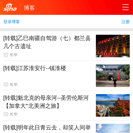
博客
登录博客
注册
[转载]乙巳南疆自驾游（七）都兰县
几个古遗址
长华
[转载]江苏淮安行--镇淮楼
长华
[转载]魁北克的母亲河--圣劳伦斯河
【加拿大*北美洲之旅】
长华
[转载]明年此日青云去，却笑人间举