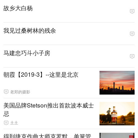
故乡大白杨
我见过桑树林的残余
马建忠巧斗小子房
朝霞【2019-3】--这里是北京
老郑的摄影
美国品牌Stetson推出首款波本威士
忌
土土
得到捷克作曲大师克罗默，单簧管