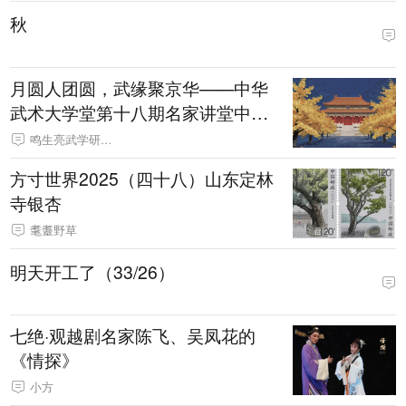
秋
月圆人团圆，武缘聚京华——中华
武术大学堂第十八期名家讲堂中秋
特别邀约
鸣生亮武学研究会
方寸世界2025（四十八）山东定林
寺银杏
耄耋野草
明天开工了（33/26）
七绝·观越剧名家陈飞、吴凤花的
《情探》
小方