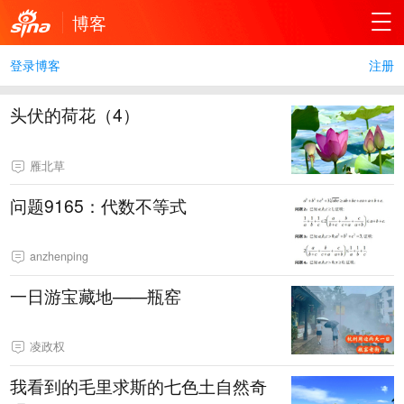
博客
登录博客
注册
头伏的荷花（4）
雁北草
问题9165：代数不等式
anzhenping
一日游宝藏地——瓶窑
凌政权
我看到的毛里求斯的七色土自然奇