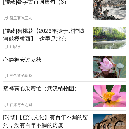
[转载]叠字古诗词集句（3）
留玉斋吟玉人
[转载]碧桃花【2026年摄于北护城
河鼓楼桥西】--这里是北京
1山8水
心静神安过立秋
三色堇吴幼坚
蜜蜂荷心采蜜忙（武汉植物园）
在海与天之间
[转载]【窑洞文化】有百年不漏的窑
洞，没有百年不漏的房厦