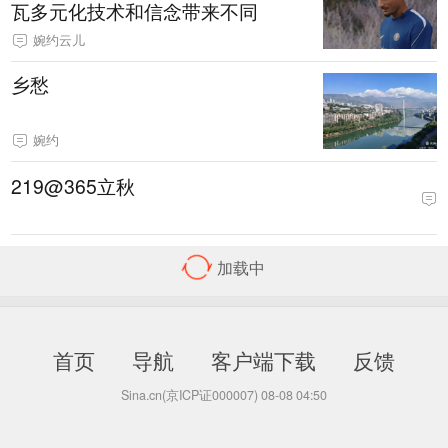
瓦多元化技术和信念带来不同
婉约云儿
乡愁
婉约
219@365立秋
218@365北海公园树洞画
续约落定！维尼修斯留守伯纳乌，
皇马稳住核心，阿森纳美梦落空
[转载]梵净山