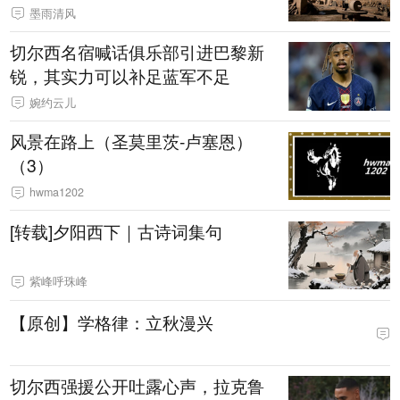
墨雨清风
切尔西名宿喊话俱乐部引进巴黎新
锐，其实力可以补足蓝军不足
婉约云儿
风景在路上（圣莫里茨-卢塞恩）
（3）
hwma1202
[转载]夕阳西下｜古诗词集句
紫峰呼珠峰
【原创】学格律：立秋漫兴
切尔西强援公开吐露心声，拉克鲁