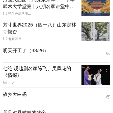
武术大学堂第十八期名家讲堂中秋
特别邀约
鸣生亮武学研究会
方寸世界2025（四十八）山东定林
寺银杏
耄耋野草
明天开工了（33/26）
七绝·观越剧名家陈飞、吴凤花的
《情探》
小方
故乡大白杨
我见过桑树林的残余