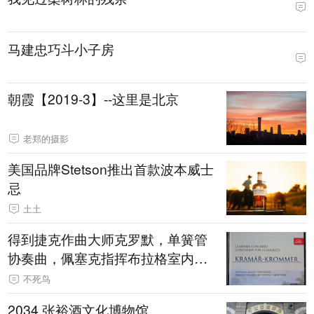
马建忠巧斗小子房
朝霞【2019-3】--这里是北京
老郑的摄影
美国品牌Stetson推出首款波本威士
忌
土土
得到捷克作曲大师克罗默，单簧管
协奏曲，佩塞克指挥布拉格室内交
响乐团
不死鸟
2034.张裕酒文化博物馆