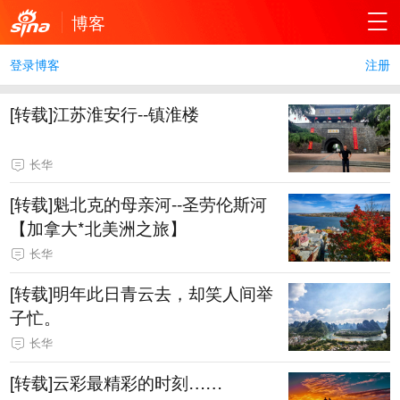
博客
登录博客
注册
[转载]江苏淮安行--镇淮楼
长华
[转载]魁北克的母亲河--圣劳伦斯河
【加拿大*北美洲之旅】
长华
[转载]明年此日青云去，却笑人间举
子忙。
长华
[转载]云彩最精彩的时刻……