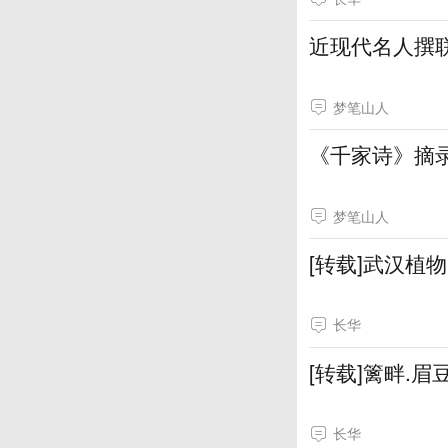
近现代名人撰
梦笔山人
《千家诗》摘
梦笔山人
[转载]武汉植
长华
[转载]篱畔.眉
长华