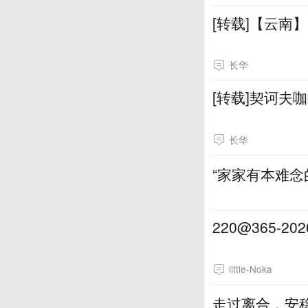
[转载]【云南
长华
[转载]契诃夫
长华
“家家有本难念
220@365-
little-Noka
走过离合，安