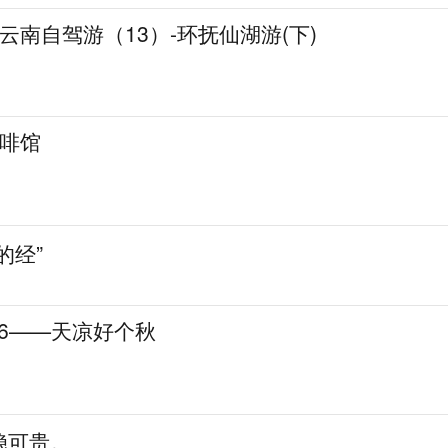
】云南自驾游（13）-环抚仙湖游(下)
咖啡馆
的经”
2026——天凉好个秋
稳可贵。