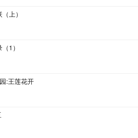
联（上）
录（1）
物园:王莲花开
豆