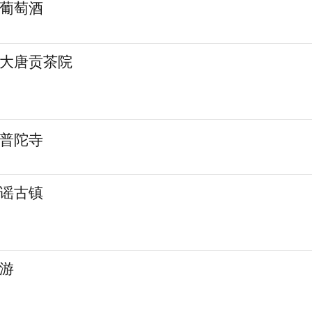
亚葡萄酒
渚大唐贡茶院
南普陀寺
水谣古镇
城游