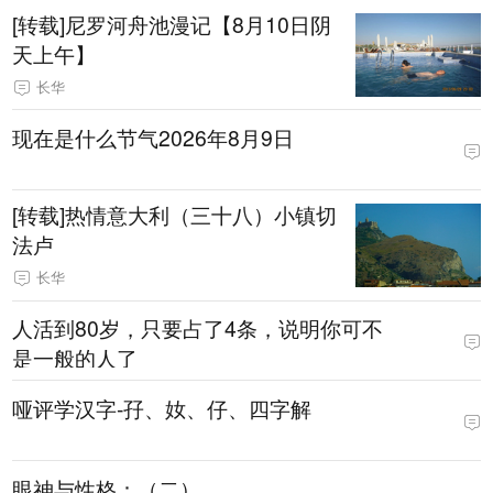
[转载]尼罗河舟池漫记【8月10日阴
天上午】
长华
现在是什么节气2026年8月9日
[转载]热情意大利（三十八）小镇切
法卢
长华
人活到80岁，只要占了4条，说明你可不
是一般的人了
哑评学汉字-孖、奻、仔、四字解
眼神与性格：（二）