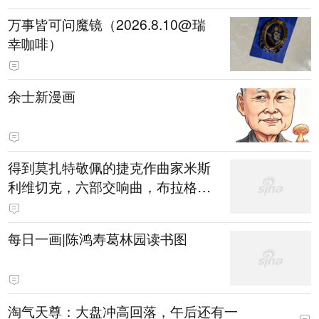
万事皆可问魔镜（2026.8.10@瑞
幸咖啡）
余士新漫画
得到莫扎特敬佩的捷克作曲家米斯
利维切克，六部交响曲，布拉格室
内管弦乐团
每日一画|陈鸿寿葛林园读书图
淘气天尊：大盘冲高回落，午后还有一