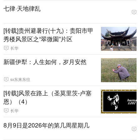
七律·天地律乱
[转载]贵州避暑行(十九)：贵阳市甲
秀楼风景区之“翠微園”片区
长华
新疆伊犁：人生如何，岁月安然
sx东来东往
[转载]风景在路上（圣莫里茨-卢塞
恩）（4）
长华
8月9日是2026年的第几周星期几