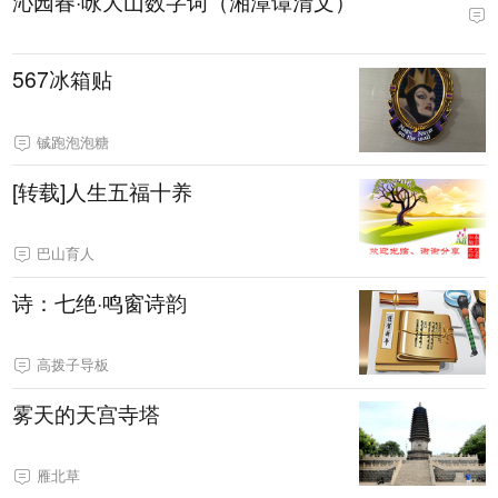
沁园春·咏大山数字词（湘潭谭清文）
567冰箱贴
铖跑泡泡糖
[转载]人生五福十养
巴山育人
诗：七绝·鸣窗诗韵
高拨子导板
雾天的天宫寺塔
雁北草