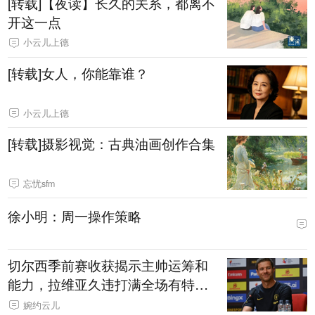
[转载]【夜读】长久的关系，都离不
开这一点
小云儿上德
[转载]女人，你能靠谁？
小云儿上德
[转载]摄影视觉：古典油画创作合集
忘忧sfm
徐小明：周一操作策略
切尔西季前赛收获揭示主帅运筹和
能力，拉维亚久违打满全场有特殊
意义
婉约云儿