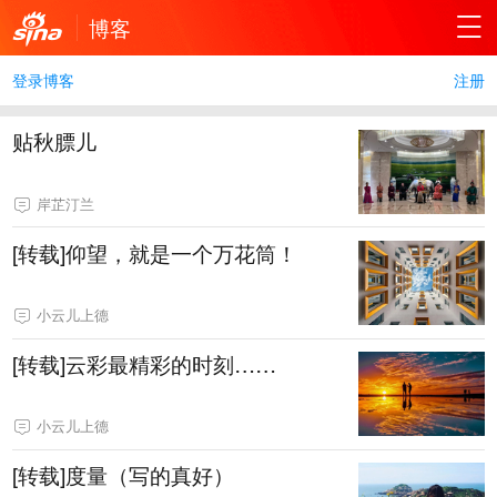
博客
登录博客
注册
贴秋膘儿
岸芷汀兰
[转载]仰望，就是一个万花筒！
小云儿上德
[转载]云彩最精彩的时刻……
小云儿上德
[转载]度量（写的真好）