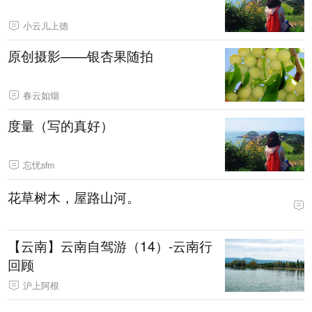
小云儿上德
原创摄影——银杏果随拍
春云如烟
度量（写的真好）
忘忧sfm
花草树木，屋路山河。
【云南】云南自驾游（14）-云南行
回顾
沪上阿根