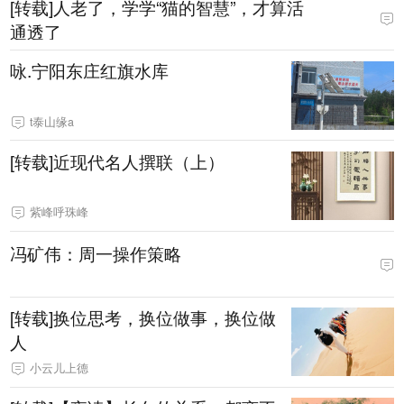
[转载]人老了，学学“猫的智慧”，才算活
通透了
咏.宁阳东庄红旗水库
t泰山缘a
[转载]近现代名人撰联（上）
紫峰呼珠峰
冯矿伟：周一操作策略
[转载]换位思考，换位做事，换位做
人
小云儿上德