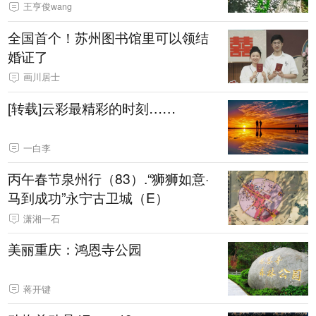
王亨俊wang
全国首个！苏州图书馆里可以领结
婚证了
画川居士
[转载]云彩最精彩的时刻……
一白李
丙午春节泉州行（83）.“狮狮如意·
马到成功”永宁古卫城（E）
潇湘一石
美丽重庆：鸿恩寺公园
蒋开键