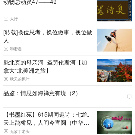
动物总动员47——49
太行
[转载]换位思考，换位做事，换位做
人
和谐谣
魁北克的母亲河--圣劳伦斯河【加
拿大*北美洲之旅】
秋天的枫叶
品鉴：情思如海禅意有境（2）
【书墨红苑】615期同题诗：七绝.
天上鹊桥见，人间今宵圆（中华新
韵）
无敌丁老头