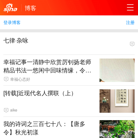
博客
登录博客
注册
七律·杂咏
幸福记事一清静中欣赏厉钊扬老师
精品书法一悠闲中回味情缘，令我
身心愉悦！
幸福心态好
[转载]近现代名人撰联（上）
aike
我的诗词之三百七十八：【唐多
令】秋光初漾