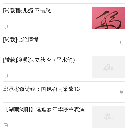
[转载]眼儿媚·不需愁
[转载]七绝憧憬
[转载]涴溪沙.立秋吟（平水韵）
邱承彬谈诗经：国风召南采蘩13
【湖南浏阳】逗逗嘉年华序章表演