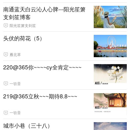
南通蓝天白云沁人心脾---阳光笙箫
支剑笙博客
阳光笙箫支剑笙
头伏的荷花（5）
雁北草
220@365你~~~~cy全肯定~~~~
一欤音
219@365立秋~~~期待8.8~~~
一欤音
城市小巷（三十八）