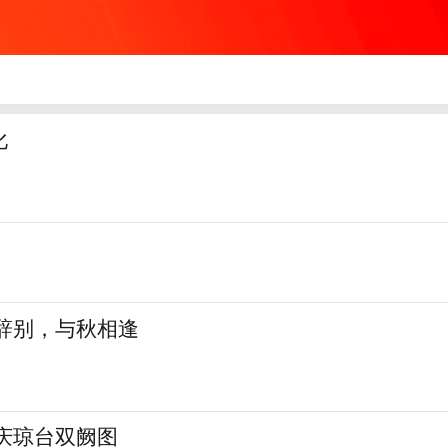
化
夏辞别，与秋相逢
庆琼台双阙图