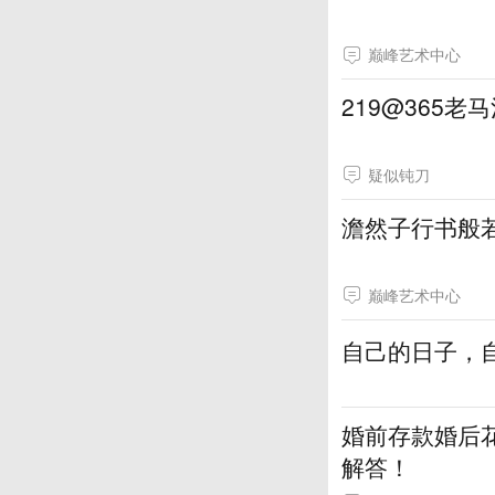
巅峰艺术中心
219@365老
疑似钝刀
澹然子行书般
巅峰艺术中心
自己的日子，
婚前存款婚后
解答！