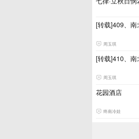
七律·立秋日悯
[转载]409、
周玉琪
[转载]410、
周玉琪
花园酒店
终南冷娃
[转载]摄影视