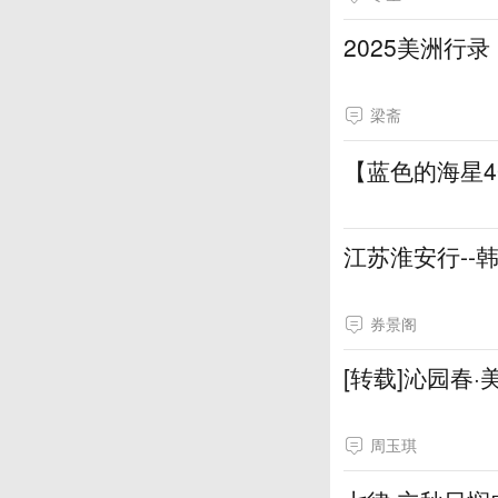
2025美洲行
梁斋
【蓝色的海星4
江苏淮安行--
券景阁
[转载]沁园春
周玉琪