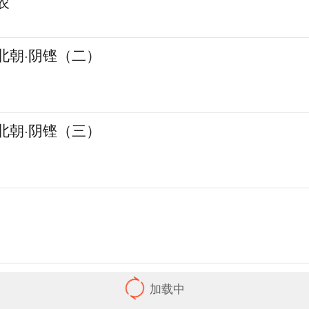
农
南北朝·阴铿（二）
南北朝·阴铿（三）
觉：春日绮梦