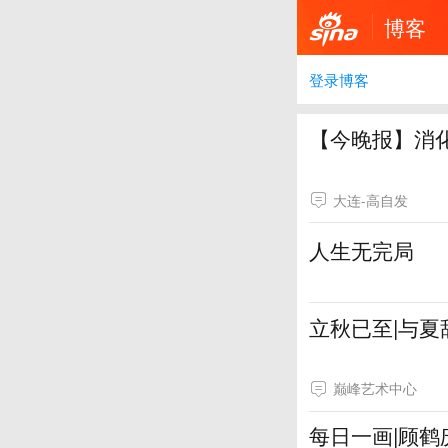
博客
登录博客
【今晚报】消
大连-高自发
人生无完局
立秋已至|与
巅峰艺术中心
每日一画|顾鹤