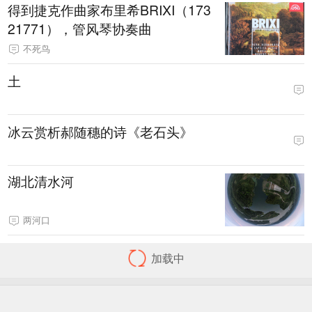
得到捷克作曲家布里希BRIXI（173
21771），管风琴协奏曲
不死鸟
土
冰云赏析郝随穗的诗《老石头》
湖北清水河
两河口
加载中