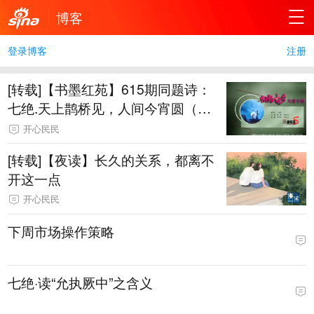
博客
登录博客
注册
[转载]【书墨红苑】615期同题诗：
七绝.天上鹊桥见，人间今宵圆（中
华新韵）
开心民民
[转载]【夜读】长久的关系，都离不
开这一点
开心民民
下周市场操作策略
七绝·读“允执厥中”之含义