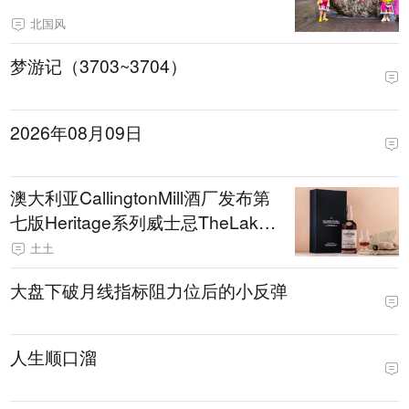
北国风
梦游记（3703~3704）
2026年08月09日
澳大利亚CallingtonMill酒厂发布第
七版Heritage系列威士忌TheLakeF
rederickInn
土土
大盘下破月线指标阻力位后的小反弹
人生顺口溜