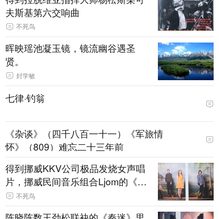
夫斯基第六交响曲
不死鸟
晖映瑶池凝玉镜，镜流幽谷遇圣
贤。
封学敏
七律·钓翁
《杂谈》（四千八百一十一）《军旅情
怀》（809）难忘二十三年前
得到挪威KKV公司极品发烧女声唱
片，挪威民间音乐组合Ljom的《set
erkauk山地牧歌》
不死鸟
陈晓陈数王劲松联袂的《秦迷》里