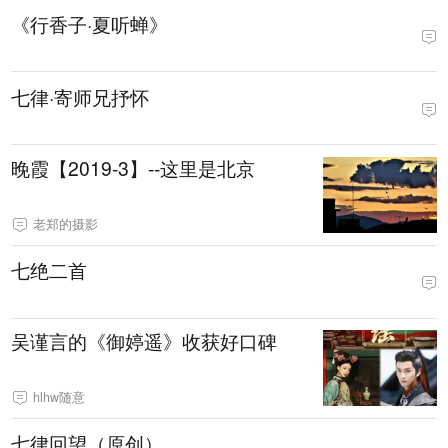
《行香子·夏听蝉》
七律·寄师兄抒怀
晚霞【2019-3】--这里是北京
老郑的摄影
七绝二首
吴谨言的《御婷遥》收获好口碑
hlhw随意
七律回望（原创）