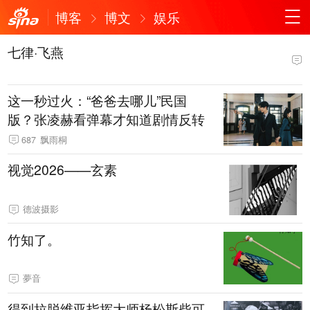
博客
博文
娱乐
七律·飞燕
这一秒过火：“爸爸去哪儿”民国
版？张凌赫看弹幕才知道剧情反转
687
飘雨桐
视觉2026——玄素
德波摄影
竹知了。
夢音
得到拉脱维亚指挥大师杨松斯柴可