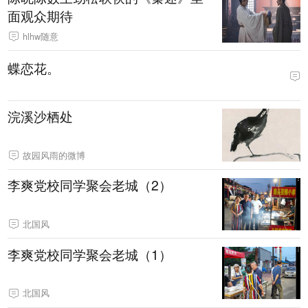
面观众期待
hlhw随意
蝶恋花。
浣溪沙栖处
故园风雨的微博
李爽党校同学聚会老城（2）
北国风
李爽党校同学聚会老城（1）
北国风