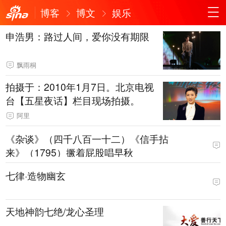
博客
博文
娱乐
申浩男：路过人间，爱你没有期限
飘雨桐
拍摄于：2010年1月7日。北京电视
台【五星夜话】栏目现场拍摄。
阿里
《杂谈》（四千八百一十二）《信手拈
来》（1795）撅着屁股唱早秋
七律·造物幽玄
天地神韵七绝/龙心圣理