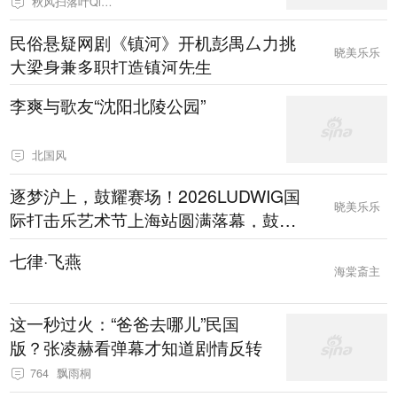
秋风扫落叶QinRuoshui
民俗悬疑网剧《镇河》开机彭禺厶力挑
晓美乐乐
大梁身兼多职打造镇河先生
李爽与歌友“沈阳北陵公园”
北国风
逐梦沪上，鼓耀赛场！2026LUDWIG国
晓美乐乐
际打击乐艺术节上海站圆满落幕，鼓动
青春炸弹乐队斩获佳绩
七律·飞燕
海棠斎主
这一秒过火：“爸爸去哪儿”民国
版？张凌赫看弹幕才知道剧情反转
764
飘雨桐