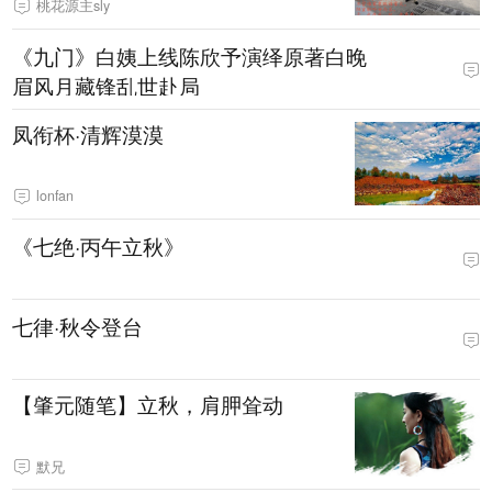
桃花源主sly
《九门》白姨上线陈欣予演绎原著白晚
眉风月藏锋乱世赴局
凤衔杯·清辉漠漠
lonfan
《七绝·丙午立秋》
七律·秋令登台
【肇元随笔】立秋，肩胛耸动
默兄