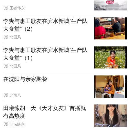
王者伟东
李爽与惠工歌友在滨水新城“生产队
大食堂”（2）
北国风
李爽与惠工歌友在滨水新城“生产队
大食堂”（1）
北国风
在沈阳与亲家聚餐
北国风
田曦薇胡一天《天才女友》首播就
有高热度
hlhw随意