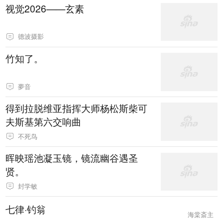
视觉2026——玄素
德波摄影
竹知了。
夢音
得到拉脱维亚指挥大师杨松斯柴可
夫斯基第六交响曲
不死鸟
晖映瑶池凝玉镜，镜流幽谷遇圣
贤。
封学敏
七律·钓翁
海棠斎主