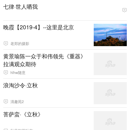
七律·世人哂我
晚霞【2019-4】--这里是北京
老郑的摄影
黄景瑜陈一众于和伟领先《重器》
拉满观众期待
hlhw随意
浪淘沙令·立秋
清趣苑2
菩萨蛮·《立秋》