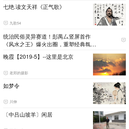
七绝.读文天祥《正气歌》
九歌54
统治民俗灵异赛道！彭禺厶竖屏首作
《风水之王》爆火出圈，重塑经典氛围
感
晚霞【2019-5】--这里是北京
老郑的摄影
如梦令
川伸
〔中吕山坡羊〕闲居