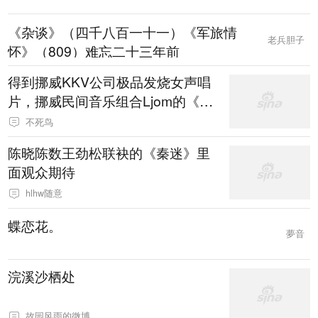
《杂谈》（四千八百一十一）《军旅情
老兵胆子
怀》（809）难忘二十三年前
得到挪威KKV公司极品发烧女声唱
片，挪威民间音乐组合Ljom的《set
erkauk山地牧歌》
不死鸟
陈晓陈数王劲松联袂的《秦迷》里
面观众期待
hlhw随意
蝶恋花。
夢音
浣溪沙栖处
故园风雨的微博