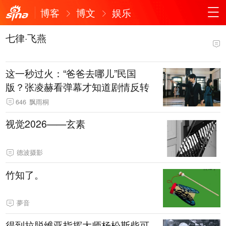
博客
博文
娱乐
七律·飞燕
这一秒过火：“爸爸去哪儿”民国
版？张凌赫看弹幕才知道剧情反转
646
飘雨桐
视觉2026——玄素
德波摄影
竹知了。
夢音
得到拉脱维亚指挥大师杨松斯柴可