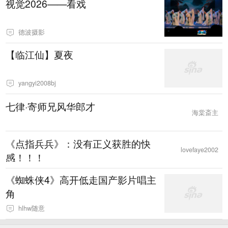
视觉2026——看戏
德波摄影
【临江仙】夏夜
yangyi2008bj
七律·寄师兄风华郎才
海棠斎主
《点指兵兵》：没有正义获胜的快
lovefaye2002
感！！！
《蜘蛛侠4》高开低走国产影片唱主
角
hlhw随意