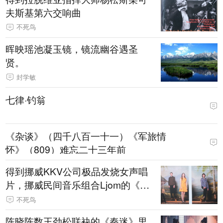
夫斯基第六交响曲
不死鸟
晖映瑶池凝玉镜，镜流幽谷遇圣
贤。
封学敏
七律·钓翁
《杂谈》（四千八百一十一）《军旅情
怀》（809）难忘二十三年前
得到挪威KKV公司极品发烧女声唱
片，挪威民间音乐组合Ljom的《set
erkauk山地牧歌》
不死鸟
陈晓陈数王劲松联袂的《秦迷》里