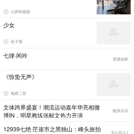
小胖和猪猪
少女
朱子青
七律·闲吟
易道如歌
《惊蛰无声》
梅西二世
文体跨界盛宴！潮流运动嘉年华亮相微
晓美乐乐
博IN，明星教练张献文热力开演
12939七绝·茫崖市之黑独山：峰头旅拍
玉山后人1