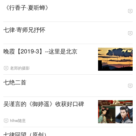
《行香子·夏听蝉》
七律·寄师兄抒怀
晚霞【2019-3】--这里是北京
老郑的摄影
七绝二首
吴谨言的《御婷遥》收获好口碑
hlhw随意
七律回望（原创）