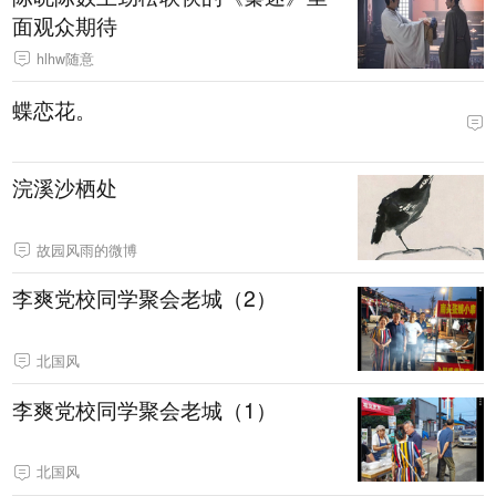
面观众期待
hlhw随意
蝶恋花。
浣溪沙栖处
故园风雨的微博
李爽党校同学聚会老城（2）
北国风
李爽党校同学聚会老城（1）
北国风