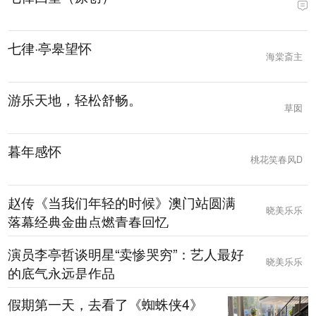
七律·亭皋望怀
海棠斎主
游乐天地，轻松舒畅。
草囡
暮年感怀
桃花笑春风D
赵传《当我们年轻的时候》澳门站圆满
晓美乐乐
落幕经典金曲点燃青春回忆
演员李亭哲谈明星“卖惨哭穷”：艺人最好
晓美乐乐
的底气永远是作品
假期第一天，去看了《蜘蛛侠4》