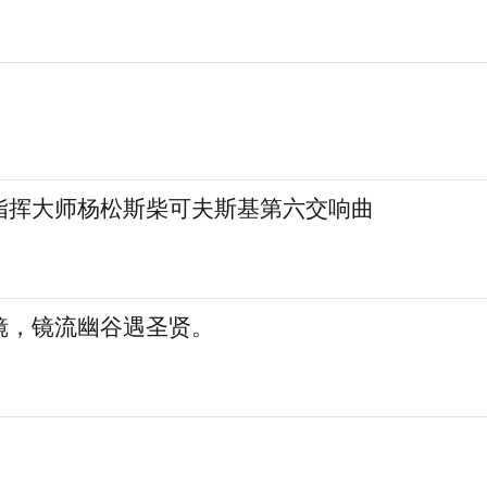
指挥大师杨松斯柴可夫斯基第六交响曲
镜，镜流幽谷遇圣贤。