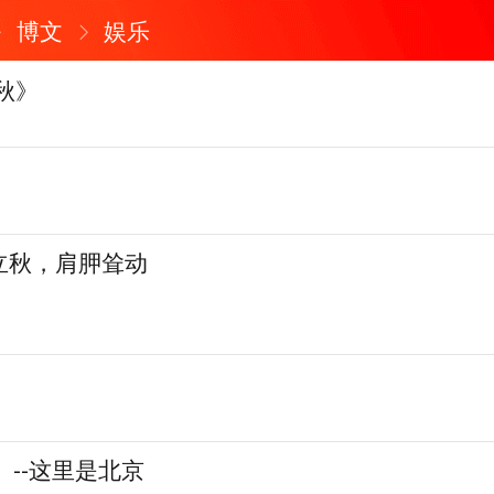
博文
娱乐
秋》
立秋，肩胛耸动
4】--这里是北京