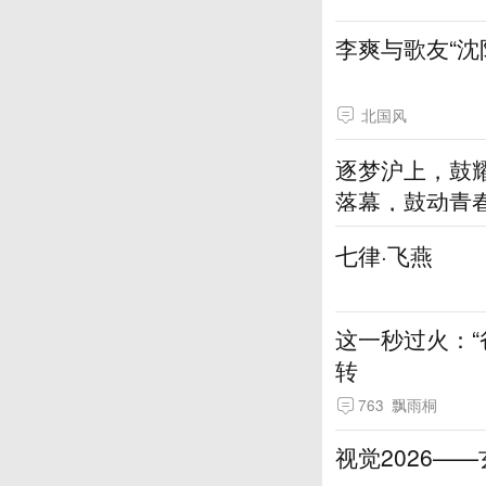
李爽与歌友“沈
北国风
逐梦沪上，鼓耀
落幕，鼓动青
七律·飞燕
这一秒过火：
转
763
飘雨桐
视觉2026—