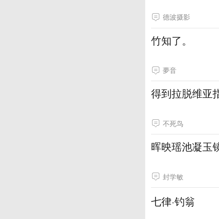
德波摄影
竹知了。
夢音
得到拉脱维亚
不死鸟
晖映瑶池凝玉
封学敏
七律·钓翁