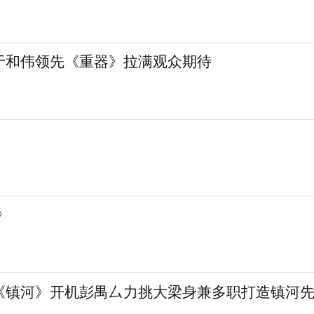
于和伟领先《重器》拉满观众期待
》
hui
《镇河》开机彭禺厶力挑大梁身兼多职打造镇河