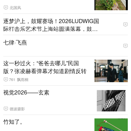
北国风
逐梦沪上，鼓耀赛场！2026LUDWIG国
际打击乐艺术节上海站圆满落幕，鼓动
青春炸弹乐队斩获佳绩
七律·飞燕
这一秒过火：“爸爸去哪儿”民国
版？张凌赫看弹幕才知道剧情反转
761
飘雨桐
视觉2026——玄素
德波摄影
竹知了。