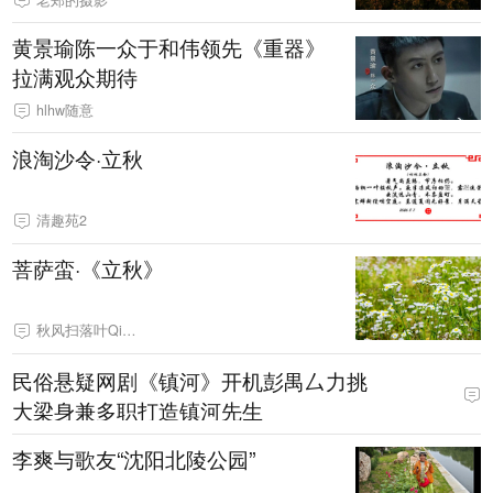
黄景瑜陈一众于和伟领先《重器》
拉满观众期待
hlhw随意
浪淘沙令·立秋
清趣苑2
菩萨蛮·《立秋》
秋风扫落叶QinRuoshui
民俗悬疑网剧《镇河》开机彭禺厶力挑
大梁身兼多职打造镇河先生
李爽与歌友“沈阳北陵公园”