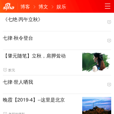
博客
博文
娱乐
《七绝·丙午立秋》
七律·秋令登台
【肇元随笔】立秋，肩胛耸动
默兄
七律·世人哂我
晚霞【2019-4】--这里是北京
老郑的摄影