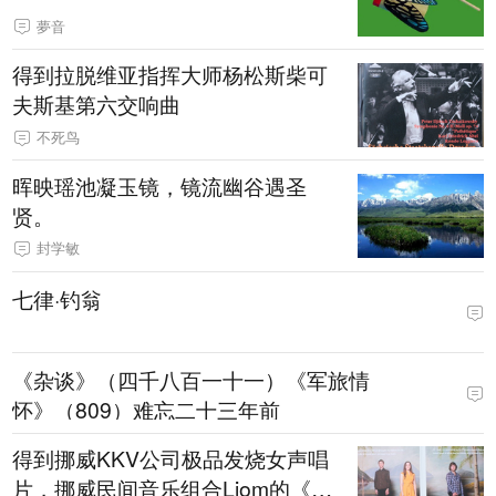
夢音
得到拉脱维亚指挥大师杨松斯柴可
夫斯基第六交响曲
不死鸟
晖映瑶池凝玉镜，镜流幽谷遇圣
贤。
封学敏
七律·钓翁
《杂谈》（四千八百一十一）《军旅情
怀》（809）难忘二十三年前
得到挪威KKV公司极品发烧女声唱
片，挪威民间音乐组合Ljom的《set