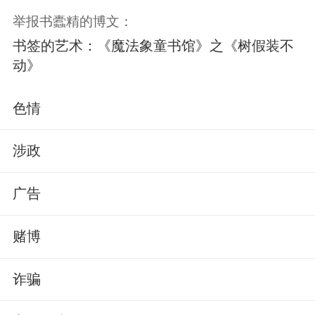
举报书蠹精的博文：
书签的艺术：《魔法象童书馆》之《树假装不
动》
色情
涉政
广告
赌博
诈骗