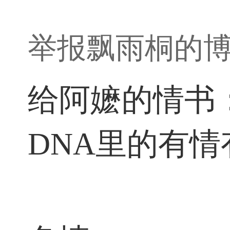
举报飘雨桐的
给阿嬷的情书：
DNA里的有情