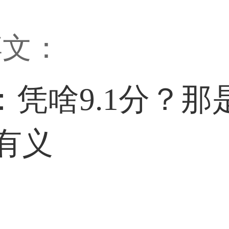
博文：
凭啥9.1分？那
有义