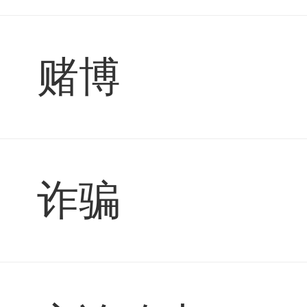
赌博
诈骗