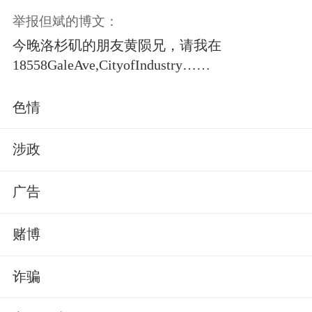
举报但斌的博文：
今晚洛杉矶的朋友黄陨兄，请我在
18558GaleAve,CityofIndustry……
色情
涉政
广告
赌博
诈骗