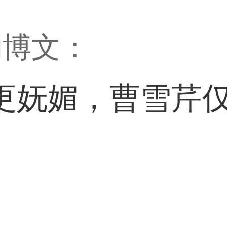
的博文：
更妩媚，曹雪芹