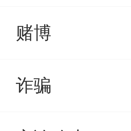
赌博
诈骗