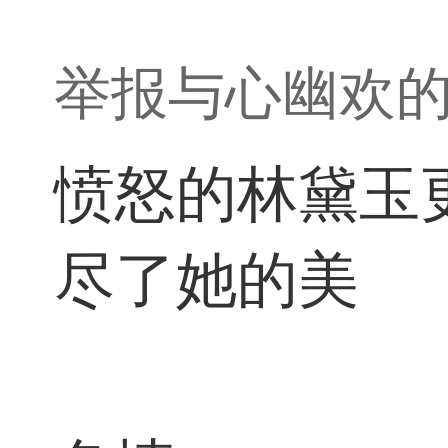
举报与心幽欢
愤怒的林黛玉
尽了她的美