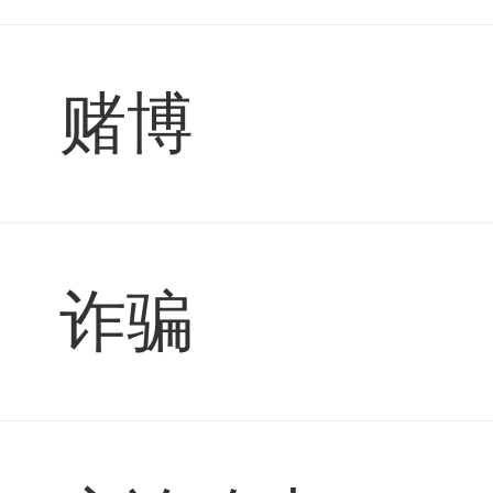
赌博
诈骗