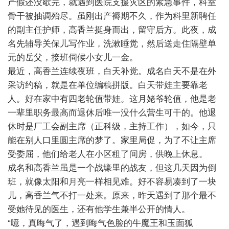
产假还没歇完，就遇到医院支援灾区的紧急事件，科室
骨干被抽调殆尽。虽刚出产褥期不久，作为科里新聘任
的副主任护师，高香兰挺身而出，留守后方。此夜，成
名先辅导关保儿写作业，洗漱睡
觉，然后送走住隔壁单
元的岳父，接班伺候小女儿一金。
最近，高香兰连续夜班，白天补觉。成名白天不是在外
采访约稿，就是在单位编稿拼版。白天带娃主要靠老
人。好在家中有四老轮值带娃。这月姥爷轮值，他是老
一辈里职务最高而退休后唯一没什么营生可干的。他退
休时是厂工会副主席（正科级，主持工作），如今，只
能在别人口里圆主席的梦了。家里局促，为了不让主席
受委屈，他们给老人在小区租了间房，供晚上休息。
成名和高香兰虽是一个战壕里的战友，但这几天因为倒
班，就像太阳和月亮一样相见难。好不容易凑到了一块
儿，高香兰气不打一处来。原来，昨天遇到了那个最不
受她待见的医生，还有他学生兼半公开的情人。
“噫，真晦气了，遇到晦气色脸的牛魔王和玉面狐