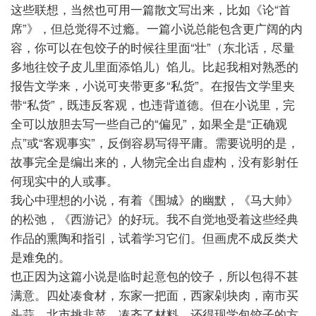
这些联想，当然也可用一篇散文写出来，比如《论“首
席”》，但总觉得不过瘾。一篇小说总能包含更广阔的内
容，你可以在包饺子的时候往里面“壮”（东北话，尽量
多地往饺子皮儿里面添馅儿）馅儿。比起我相对熟悉的
报告文学来，小说可夹带更多“私货”。在报告文学里夹
带“私货”，既违反客观，也违背道德。但在小说里，完
全可以放胆去写一些自己的“偏见”，如果全是“正确观
点”或“客观事实”，反倒容易写得平庸。需要说明的是，
故事完全是编出来的，人物完全出自虚构，没有影射任
何现实中的人或事。
我心中理想的小说，有着《围城》的幽默，《马大帅》
的松弛，《西游记》的好玩。我不自觉地受着这些经典
作品的熏陶和指引，试着学习它们。但画虎不成反类犬
是难免的。
也正因为这篇小说是临时起意包的饺子，所以包得不甚
满意。四处凑食材，东家一把面，西家剁块肉，南市买
头蒜，北市挑韭菜。凑齐了材料，还得现学包饺子的方