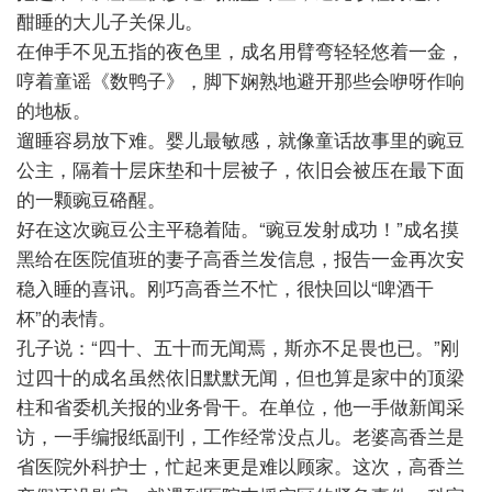
酣睡的大儿子关保儿。
在伸手不见五指的夜色里，成名用臂弯轻轻悠着一金，
哼着童谣《数鸭子》，脚下娴熟地避开那些会咿呀作响
的地板。
遛睡容易放下难。婴儿最敏感，就像童话故事里的豌豆
公主，隔着十层床垫和十层被子，依旧会被压在最下面
的一颗豌豆硌醒。
好在这次豌豆公主平稳着陆。“豌豆发射成功！”成名摸
黑给在医院值班的妻子高香兰发信息，报告一金再次安
稳入睡的喜讯。刚巧高香兰不忙，很快回以“啤酒干
杯”的表情。
孔子说：“四十、五十而无闻焉，斯亦不足畏也已。”刚
过四十的成名虽然依旧默默无闻，但也算是家中的顶梁
柱和省委机关报的业务骨干。在单位，他一手做新闻采
访，一手编报纸副刊，工作经常没点儿。老婆高香兰是
省医院外科护士，忙起来更是难以顾家。这次，高香兰