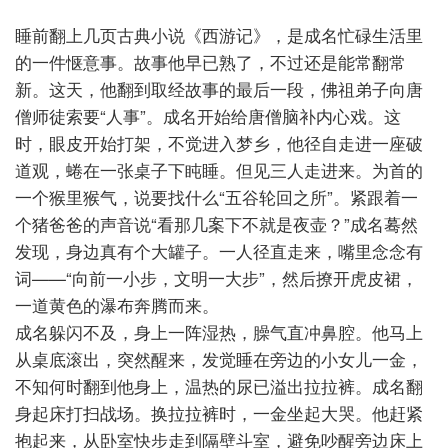
睡前翻上几页古典小说《西游记》，是成名忙碌生活里
的一件惬意事。故事他早已熟了，不过还是能常翻常
新。这天，他翻到取经故事的最后一段，佛祖弟子向唐
僧师徒索要“人事”。成名开始给唐僧脑补内心戏。这
时，眼皮开始打架，不觉进入梦乡，他径自走进一座破
道观，蜷在一张桌子下盹睡。但见三人走进来。为首的
一个猴里猴气，说要找什么“五谷轮回之所”。紧跟着一
个猪爸爸的声音说“看那几案下不就是夜壶？”成名蓦然
发现，身边真有个大罐子。一人径直走来，嘴里念念有
词——“向前一小步，文明一大步”，然后撩开虎皮裙，
一道黄色的瀑布奔腾而来。
成名躲闪不及，身上一阵湿热，臊气直冲鼻腔。他马上
从桌底滚出，突然醒来，发觉睡在旁边的小女儿一金，
不知何时翻到他身上，温热的尿已溢出拉拉裤。成名翻
身起床打扫战场。换拉拉裤时，一金坐起大哭。他赶紧
抱起来，从卧室快步走到隔壁斗室，避免吵醒旁边床上