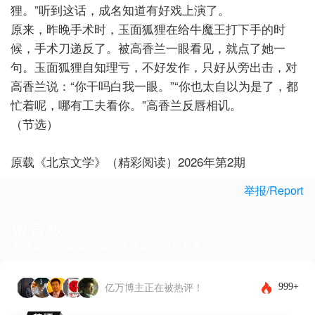
狸。”听到这话，成名知道有好戏上演了。
原来，昨晚手术时，玉面狐狸在给牛魔王打下手的时
候，手术刀递反了。被高香兰一眼看见，就点了她一
句。玉面狐狸自知理亏，不好发作，只好从旁出击，对
高香兰说：“你干吗白我一眼。”“你也太自以为是了，都
忙着呢，哪有工夫看你。”高香兰反唇相讥。
（节选）
原载《北京文学》（精彩阅读）2026年第2期
举报/Report
留言板
下载客户端体验更佳，还能发布图片和表情~
999+
亿万博主正在被热评！