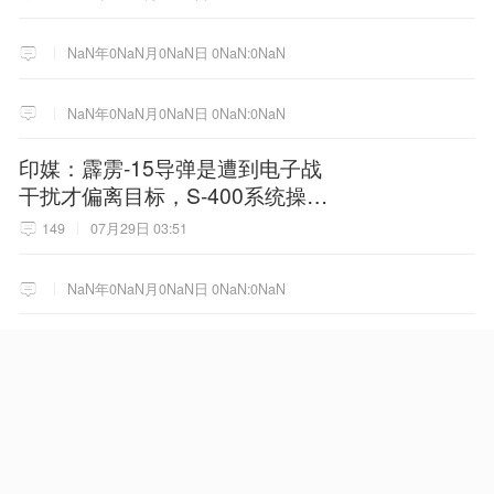
NaN年0NaN月0NaN日 0NaN:0NaN
NaN年0NaN月0NaN日 0NaN:0NaN
印媒：霹雳-15导弹是遭到电子战
干扰才偏离目标，S-400系统操作
员首次公开细节
149
07月29日 03:51
NaN年0NaN月0NaN日 0NaN:0NaN
放弃4230万薪资，哈登重回火
箭，真相浮出水面！
28
08月04日 23:46
NaN年0NaN月0NaN日 0NaN:0NaN