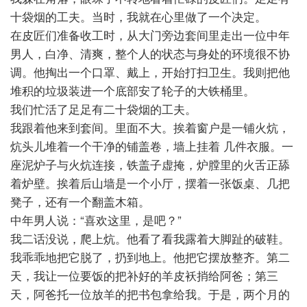
十袋烟的工夫。当时，我就在心里做了一个决定。
在皮匠们准备收工时，从大门旁边套间里走出一位中年
男人，白净、清爽，整个人的状态与身处的环境很不协
调。他掏出一个口罩、戴上，开始打扫卫生。我则把他
堆积的垃圾装进一个底部安了轮子的大铁桶里。
我们忙活了足足有二十袋烟的工夫。
我跟着他来到套间。里面不大。挨着窗户是一铺火炕，
炕头儿堆着一个干净的铺盖卷，墙上挂着
几件衣服。一
座泥炉子与火炕连接，铁盖子虚掩，炉膛里的火舌正舔
着炉壁。挨着后山墙是一个小厅，摆着一张饭桌、几把
凳子，还有一个翻盖木箱。
中年男人说：“喜欢这里，是吧？”
我二话没说，爬上炕。他看了看我露着大脚趾的破鞋。
我乖乖地把它脱了，扔到地上。他把它摆放整齐。第二
天，我让一位要饭的把补好的羊皮袄捎给阿爸；第三
天，阿爸托一位放羊的把书包拿给我。于是，两个月的