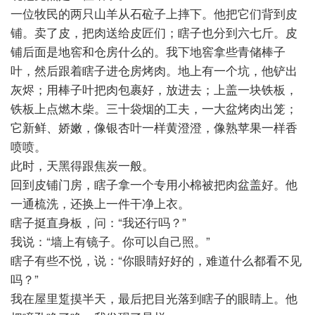
一位牧民的两只山羊从石砬子上摔下。他把它们背到皮
铺。卖了皮，把肉送给皮匠们；瞎子也分到六七斤。皮
铺后面是地窖和仓房什么的。我下地窖拿些青储棒子
叶，然后跟着瞎子进仓房烤肉。地上有一个坑，他铲出
灰烬；用棒子叶把肉包裹好，放进去；上盖一块铁板，
铁板上点燃木柴。三十袋烟的工夫，一大盆烤肉出笼；
它新鲜、娇嫩，像银杏叶一样黄澄澄，像熟苹果一样香
喷喷。
此时，天黑得跟焦炭一般。
回到皮铺门房，瞎子拿一个专用小棉被把肉盆盖好。他
一通梳洗，还换上一件干净上衣。
瞎子挺直身板，问：“我还行吗？”
我说：“墙上有镜子。你可以自己照。”
瞎子有些不悦，说：“你眼睛好好的，难道什么都看不见
吗？”
我在屋里踅摸半天，最后把目光落到瞎子的眼睛上。他