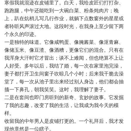
寒假我就混迹在皮铺里了。白天，我给皮匠们打打杂、
跑跑腿，中午还能吃到一大碗白菜、粉条炖肉片；晚
上，趴在炕梢儿写几行作业，就躺下点数窗外的星星或
者聆听风声滚过大地。这段时光，在我身上至少留下两
个永久的印迹。
一是独特的味道。它像咸鸭蛋、像腌酱菜、像沤青麻、
像储玉米、像豆渣、像酒糟，更像它们的混合。只有在
我浑身大汗时它才冒出；谈不上难闻，但也绝算不上让
人好受。多年以后，我结了婚，每一次在家里泡完澡，
妻子都打开卫生间窗子吹晾几个小时；后来我干脆去澡
堂了，每一次从池子里出来经过别人身边，他们都会抽
搐一下鼻孔，朝我笑笑。这时，我理解了妻子。
二是在套间也即门房听到的新奇、玄妙的故事。它发掘
了我的志趣，改变了我的生活，让我成为我今天的模
样。
收留我的中年男人是皮铺打更的。一个礼拜后，我才发
现他竟然是一位瞎子。