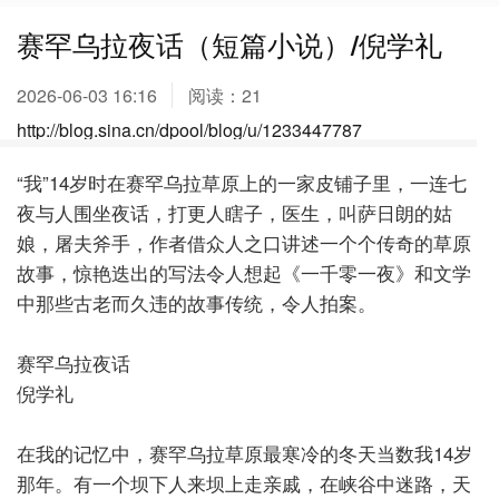
赛罕乌拉夜话（短篇小说）/倪学礼
2026-06-03 16:16
阅读：
21
http://blog.sina.cn/dpool/blog/u/1233447787
“我”
14
岁时在赛罕乌拉草原上的一家皮铺子里，一连七
夜与人围坐夜话，打更人瞎子，医生，叫萨日朗的姑
娘，屠夫斧手，作者借众人之口讲述一个个传奇的草原
故事，惊艳迭出的写法令人想起《一千零一夜》和文学
中那些古老而久违的故事传统，令人拍案。
赛罕乌拉夜话
倪学礼
在我的记忆中，赛罕乌拉草原最寒冷的冬天当数我
14
岁
那年。有一个坝下人来坝上走亲戚，在峡谷中迷路，天