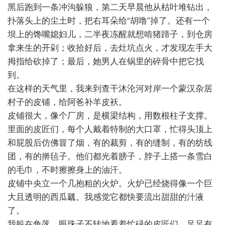
黑后跑到一条冲沟躲狼，第二天早晨他从枯叶堆钻出，
扑落头上的尘土时，把右耳朵给“胡噜”掉了。还有一个
坝上的馋嘴媳妇儿，二半夜冻醒就想啃猪蹄子，到仓房
拿来生的开剁；收拾好后，去灶坑点火，才发现左手大
拇指给砍掉了；最后，她男人在锅里的碎骨中把它找
到。
在这样的天气里，我来到查干沐沦河对岸一个蒙汉杂居
村子的皮铺，给阿爸补羊皮袄。
皮铺很大，像个厂房，是横梁结构，用数根柱子支撑。
里面的皮匠们，每个人戴着特制的大口罩，忙得头顶上
和屁股后仿佛冒了烟，有的裁剪，有的缝制，有的纺线
团，有的擀毡子。他们都光着膀子，脖子上搭一条雪白
的毛巾，不时擦擦身上的油汗。
皮铺中央立一个几抱粗的火炉。火炉已经烧得像一个巨
大且透明的西瓜瓤。我感觉它都快要流出甜甜的汁液
了。
我躲在角落，眼珠子不转地看着忙碌的皮匠们。足足有