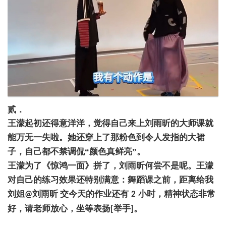
贰．
王濛起初还得意洋洋，觉得自己来上刘雨昕的大师课就
能万无一失啦。她还穿上了那粉色到令人发指的大裙
子，自己都不禁调侃
“颜色真鲜亮”。
王濛为了《惊鸿一面》拼了，刘雨昕何尝不是呢。王濛
对自己的练习效果还特别满意：舞蹈课之前，距离给我
刘姐
刘雨昕 交今天的作业还有
小时，精神状态非常
@
2
好，请老师放心，坐等表扬
举手
。
[
]