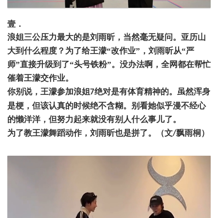
壹．
浪姐三公压力最大的是刘雨昕，当然毫无疑问。亚历山
大到什么程度？为了给王濛
“改作业”，刘雨昕从“严
师”直接升级到了“头号铁粉”。没办法啊，全网都在帮忙
催着王濛交作业。
你别说，王濛参加浪姐
绝对是有体育精神的。虽然浑身
7
是梗，但该认真的时候绝不含糊。别看她似乎漫不经心
的懒洋洋，但努力起来就没有别人什么事儿了。
为了教王濛舞蹈动作，刘雨昕也是拼了。（文
飘雨桐）
/