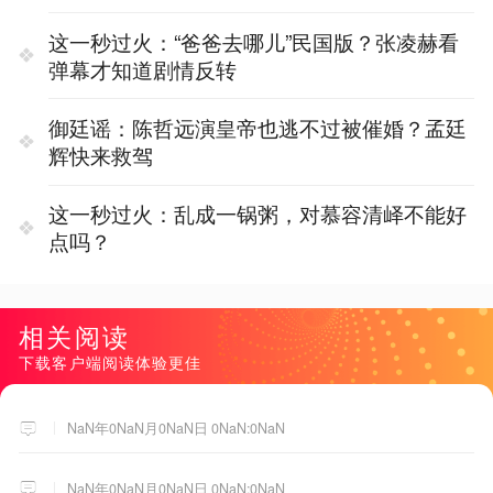
这一秒过火：“爸爸去哪儿”民国版？张凌赫看
弹幕才知道剧情反转
御廷谣：陈哲远演皇帝也逃不过被催婚？孟廷
辉快来救驾
这一秒过火：乱成一锅粥，对慕容清峄不能好
点吗？
相关阅读
下载客户端阅读体验更佳
NaN年0NaN月0NaN日 0NaN:0NaN
NaN年0NaN月0NaN日 0NaN:0NaN