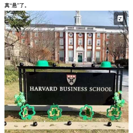
真“悬”了。
X