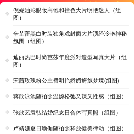
倪妮油彩眼妆高饱和撞色大片明艳迷人（组
图）
辛芷蕾黑白时装独角戏封面大片演绎冷艳神秘
氛围（组图）
迪丽热巴时尚芭莎年度派对造型写真大片（组
图）
宋茜玫瑰粉公主裙明艳娇媚旖旎梦境(组图)
蒋欣泳池随拍照温婉松弛又辣又性感（组图）
张歆艺袁弘结婚纪念日合体写真照（组图）
卢靖姗夏日瑜伽随拍照释放健美律动（组图）