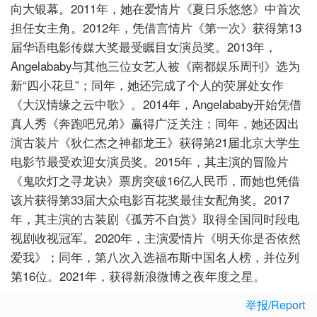
向大银幕。2011年，她在爱情片《夏日乐悠悠》中首次
担任女主角。2012年，凭借言情片《第一次》获得第13
届华语电影传媒大奖最受瞩目女演员奖。2013年，
Angelababy与其他三位女艺人被《南都娱乐周刊》选为
新“四小花旦”；同年，她还完成了个人的荧屏处女作
《大汉情缘之云中歌》。2014年，Angelababy开始凭借
真人秀《奔跑吧兄弟》赢得广泛关注；同年，她还因出
演古装片《狄仁杰之神都龙王》获得第21届北京大学生
电影节最受欢迎女演员奖。2015年，其主演的冒险片
《鬼吹灯之寻龙诀》票房突破16亿人民币，而她也凭借
该片获得第33届大众电影百花奖最佳女配角奖。2017
年，其主演的古装剧《孤芳不自赏》取得全国同时段电
视剧收视冠军。2020年，主演爱情片《明天你是否依然
爱我》；同年，第八次入选福布斯中国名人榜，并位列
第16位。2021年，获得新浪微博之夜年度之星。
举报/Report