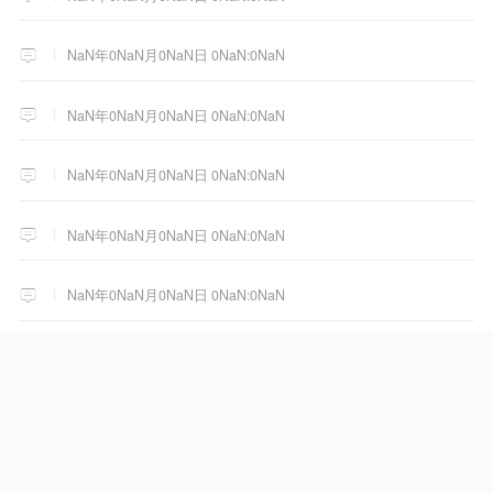
NaN年0NaN月0NaN日 0NaN:0NaN
NaN年0NaN月0NaN日 0NaN:0NaN
NaN年0NaN月0NaN日 0NaN:0NaN
NaN年0NaN月0NaN日 0NaN:0NaN
NaN年0NaN月0NaN日 0NaN:0NaN
NaN年0NaN月0NaN日 0NaN:0NaN
NaN年0NaN月0NaN日 0NaN:0NaN
NaN年0NaN月0NaN日 0NaN:0NaN