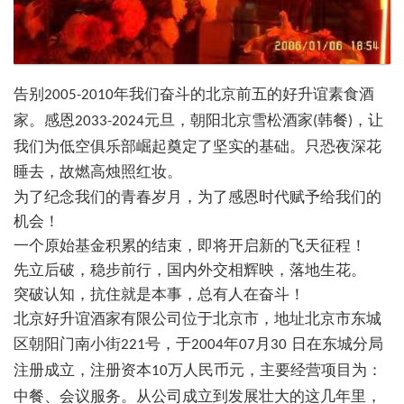
告别
年我们奋斗的北京前五的好升谊素食酒
2005-2010
家。感恩
元旦，朝阳北京雪松酒家
韩餐
，让
2033-2024
(
)
我们为低空俱乐部崛起奠定了坚实的基础。只恐夜深花
睡去，故燃高烛照红妆。
为了纪念我们的青春岁月，为了感恩时代赋予给我们的
机会！
一个原始基金积累的结束，即将开启新的飞天征程！
先立后破，稳步前行，国内外交相辉映，落地生花。
突破认知，抗住就是本事，总有人在奋斗！
北京好升谊酒家有限公司位于北京市，地址北京市东城
区朝阳门南小街
号，于
年
月
日在东城分局
221
2004
07
30
注册成立，注册资本
万人民币元，主要经营项目为：
10
中餐、会议服务。从公司成立到发展壮大的这几年里，