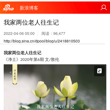
新浪博客
我家两位老人往生记
2022-04-06 05:00
阅读：
96,477
http://blog.sina.cn/dpool/blog/u/2418810503
我家两位老人往生记
《净土》
文
年第
期
敦伦
2020
6
/
X