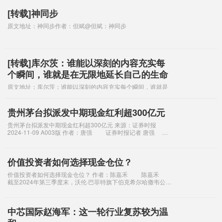
[转载]神同步
原文地址：神同步作者：但斌@但斌：神同步
[转载]库尔茨：谁能以深刻的内容充实每
个瞬间，谁就是在无限地延长自己的生命
原文地址：库尔茨：谁能以深刻的内容充实每个瞬间，谁就是
在无限地延长自己的生命作者：但斌@但斌：谁能以深刻的内
容充实每个瞬间，谁就是在无限地延长自己的生命。———库
尔茨
贵州茅台拟派发中期现金红利超300亿元
贵州茅台拟派发中期现金红利超300亿元 来源：证券时报
2024-11-09 A003版 作者：唐强 证券时报记者 唐强
11月8日晚间，贵州茅台（600519）发布公
价值投资者如何选择现金仓位？
价值投资者如何选择现金仓位？ 作者：陈嘉禾 陈嘉禾
截至2024年第三季度末，沃伦·巴菲特旗下伯克希尔哈撒韦公司
现金储备比例达到阶段性高点。根据三季报，该公司持有的现
金及等价物总额达到
中芯国际赵海军：这一轮行业复苏较为温