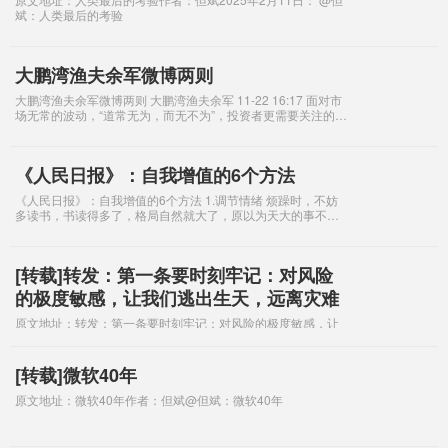
斌：人类最后的考验
大鹏湾渔夫余军微博两则
大鹏湾渔夫余军微博两则 大鹏湾渔夫余军 11-22 16:17 面对市
场无常的波动，“道常无为，而无不为”，投资者更需要关注的
是：自己持有的是否是好公司。。。 大鹏湾渔夫余军
《人民日报》：自我增值的6个方法
《人民日报》：自我增值的6个方法 1.调节情绪 烦躁时，不妨
多读书，书读得多了，格局自然就大了，原以为天大的事不过
是芝麻小事。 2.把握时间 人生不过3万多天，珍惜每一个当
下，时间会给你想要的答案
[转载]转发：第一条要时刻牢记：对风险
的极度敏感，让我们逃出生天，远离灾难
原文地址：转发：第一条要时刻牢记：对风险的极度敏感，让
我们逃出生天，远离灾难作者：但斌@但斌：转发：第一条要
时刻牢记：对风险的极度敏感，让我们逃出生天，远离灾难。
巴菲特在给伯克希尔公司挑选接班人的
[转载]微软40年
原文地址：微软40年作者：但斌@但斌：微软40年