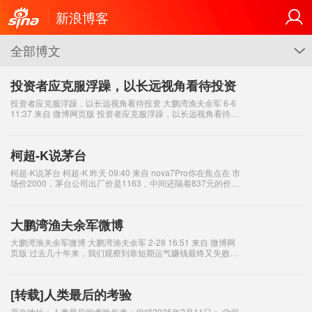
新浪博客
全部博文
G
投资者应克服浮躁，以长远视角看待投资
投资者应克服浮躁，以长远视角看待投资 大鹏湾渔夫余军 6-6
11:37 来自 微博网页版 投资者应克服浮躁，以长远视角看待投
资，至少以三年、五年、甚至十年为周期。巴菲特也曾说
过：“投资是长跑
柯超-K说茅台
柯超-K说茅台 柯超-K 昨天 09:40 来自 nova7Pro你在焦点在 市
场价2000，茅台公司出厂价是1163，中间还隔着837元的价差
护城河。 百思不得其姐，大家担心个毛线？ 市场价最
大鹏湾渔夫余军微博
大鹏湾渔夫余军微博 大鹏湾渔夫余军 2-28 16:51 来自 微博网
页版 过去几十年来，我们观察到靠短期运气赚钱最终又失败的
投资者，在股市中数不胜数。。。 大鹏湾渔夫余军 2-17 1
[转载]人类最后的考验
原文地址：人类最后的考验作者：但斌2025年2月11日： @但