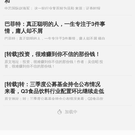
和
中芯国际赵海军： 这一轮行业复苏较为温和 来源：证券时报
2024-11-09 A003版 作者：王一鸣 证券时报记者 王一鸣
11月8日，中芯国际召开2024年第三季度业绩说明会。
巴菲特：真正聪明的人，一生专注于3件事
情，庸人却不屑
巴菲特：真正聪明的人，一生专注于3件事情，庸人却不屑 摘自
网络 他曾指出，真正聪明的人会一生专注于三件事情，而庸人
则常常忽视这些重要的因素。在如今纷繁复杂的社会，让我们
探寻这三个关键要素，看看巴
[转载]投资，很难赚到你不信的那份钱！
原文地址：投资，很难赚到你不信的那份钱！作者：吴信昭 投
资，很难赚到你不信的那份钱！
[转载]转：三季度公募基金持仓公布情况
来看，Q3食品饮料行业配置环比继续走低
原文地址：转：三季度公募基金持仓公布情况来看，Q3食品饮
料行业配置环比继续走低作者：但斌@但斌：转：三季度公募
基金持仓公布情况来看，Q3食品饮料行业配置环比继续走低，
4
加载中
整体板块配置比例9.01%，环比变