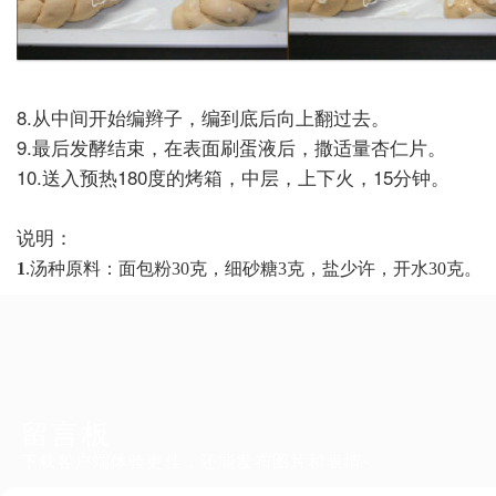
8.
从中间开始编辫子，编到底后向上翻过去。
9.
最后发酵结束，在表面刷蛋液后，撒适量杏仁片。
10.
送入预热
180
度的烤箱，中层，上下火，
15
分钟。
说明：
1
.汤种原料：面包粉30克，细砂糖3克，盐少许，开水30克。
留言板
下载客户端体验更佳，还能发布图片和表情~