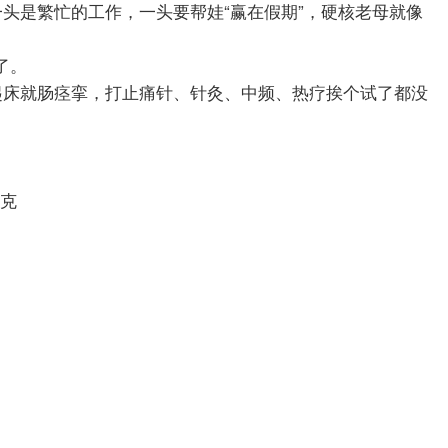
头是繁忙的工作，一头要帮娃“赢在假期”，硬核老母就像
了。
起床就肠痉挛，打止痛针、针灸、中频、热疗挨个试了都没
克