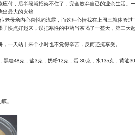
能应付，后半段就招架不住了，完全放弃自己的业余生活。一
烧出最大的火焰。
是各位老母亲内心喜悦的流露，而这种心情我在上周三就体验过
嗓子快点好起来，误把寒性的中药当茶喝了一整天，第二天
饼，一天站十来个小时也不觉得辛苦，反而还挺享受。
，黑糖
48
克，盐
3
克，奶粉
12
克，蛋
30
克，水
135
克，黄油
30
的膜。