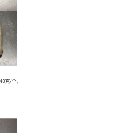
40
克
/
个。
。