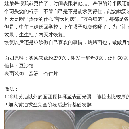
娃放暑假我就更忙了，时间表跟着他走。暑假的前半段还
个两头烧的棍子，不管自己是不是能承受得住，能烧就要
昨天票圈里热传的什么“普天同庆”、“万兽归笼”，那都
但是，中午把娃送回学校，下午嗓子就突然哑了，为了让
效果，生生扛了两天才恢复。
恢复以后还是继续做自己喜欢的事情，烤烤面包，做做月
面团原料：柔风软欧粉
270
克，即发干酵母
3
克，汤种
60
克
馅料：豆沙馅
表面装饰：蛋液，杏仁片
做法：
1.
将除黄油以外的面团原料揉至表面光滑，能拉出比较厚
2.
加入黄油揉至完全阶段后进行基础发酵。