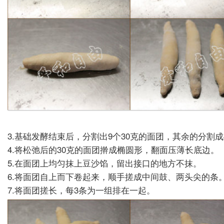
3.
基础发酵结束后，分割出
9
个
30
克的面团，其余的分割成
4.
将松弛后的
30
克的面团擀成椭圆形，翻面压薄长底边。
5.
在面团上均匀抹上豆沙馅，留出接口的地方不抹。
6.
将面团自上而下卷起来，顺手搓成中间鼓、两头尖的条
7.
将面团搓长，每
3
条为一组排在一起。